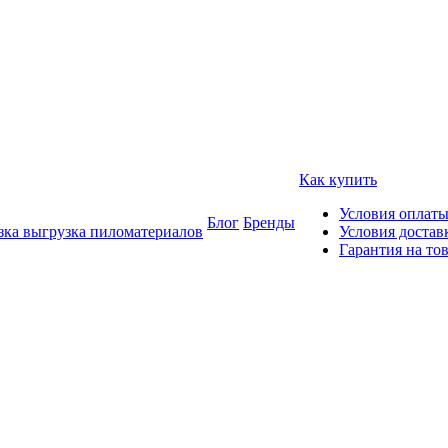
Как купить
Условия оплат
Блог
Бренды
зка выгрузка пиломатериалов
Условия достав
Гарантия на то