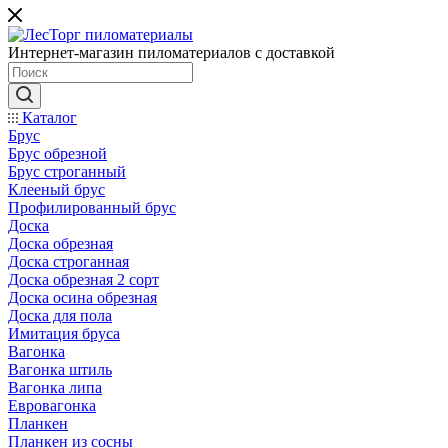
Интернет-магазин пиломатериалов с доставкой
Каталог
Брус
Брус обрезной
Брус строганный
Клееный брус
Профилированный брус
Доска
Доска обрезная
Доска строганная
Доска обрезная 2 сорт
Доска осина обрезная
Доска для пола
Имитация бруса
Вагонка
Вагонка штиль
Вагонка липа
Евровагонка
Планкен
Планкен из сосны