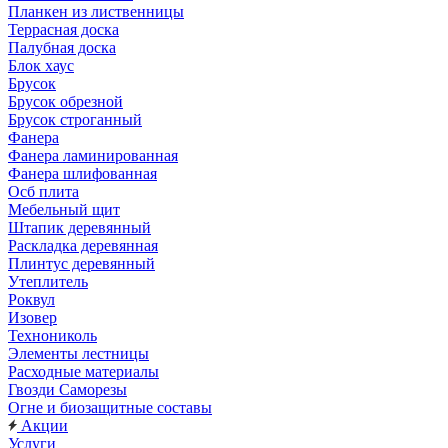
Планкен из лиственницы
Террасная доска
Палубная доска
Блок хаус
Брусок
Брусок обрезной
Брусок строганный
Фанера
Фанера ламинированная
Фанера шлифованная
Осб плита
Мебельный щит
Штапик деревянный
Раскладка деревянная
Плинтус деревянный
Утеплитель
Роквул
Изовер
Технониколь
Элементы лестницы
Расходные материалы
Гвозди Саморезы
Огне и биозащитные составы
Акции
Услуги