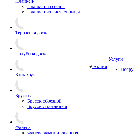
Планкен
Планкен из сосны
Планкен из лиственницы
Террасная доска
Палубная доска
Услуги
Акции
Погру
Блок хаус
Брусок
Брусок обрезной
Брусок строганный
Фанера
Фанера ламинированная