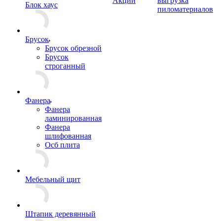
Акции
выгрузка
Блок хаус
пиломатериалов
Брусок
Брусок обрезной
Брусок
строганный
Фанера
Фанера
ламинированная
Фанера
шлифованная
Осб плита
Мебельный щит
Штапик деревянный