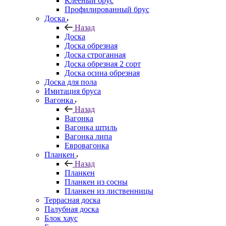
Клееный брус
Профилированный брус
Доска
Назад
Доска
Доска обрезная
Доска строганная
Доска обрезная 2 сорт
Доска осина обрезная
Доска для пола
Имитация бруса
Вагонка
Назад
Вагонка
Вагонка штиль
Вагонка липа
Евровагонка
Планкен
Назад
Планкен
Планкен из сосны
Планкен из лиственницы
Террасная доска
Палубная доска
Блок хаус