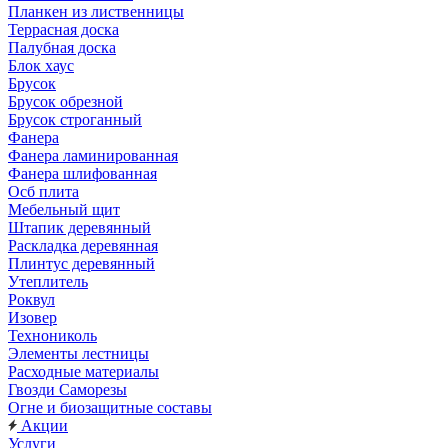
Планкен из лиственницы
Террасная доска
Палубная доска
Блок хаус
Брусок
Брусок обрезной
Брусок строганный
Фанера
Фанера ламинированная
Фанера шлифованная
Осб плита
Мебельный щит
Штапик деревянный
Раскладка деревянная
Плинтус деревянный
Утеплитель
Роквул
Изовер
Технониколь
Элементы лестницы
Расходные материалы
Гвозди Саморезы
Огне и биозащитные составы
Акции
Услуги