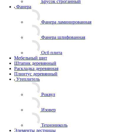
Брусок строганный
Фанера
Фанера ламинированная
Фанера шлифованная
Осб плита
Мебельный щит
Штапик деревянный
Раскладка деревянная
Плинтус деревянный
Утеплитель
Роквул
Изовер
Технониколь
Элементы лестницы