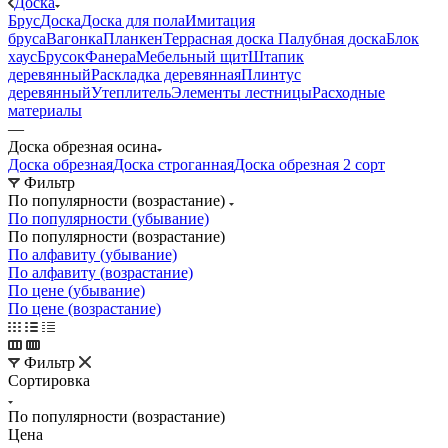
Доска
Брус
Доска
Доска для пола
Имитация
бруса
Вагонка
Планкен
Террасная доска
Палубная доска
Блок
хаус
Брусок
Фанера
Мебельный щит
Штапик
деревянный
Раскладка деревянная
Плинтус
деревянный
Утеплитель
Элементы лестницы
Расходные
материалы
—
Доска обрезная осина
Доска обрезная
Доска строганная
Доска обрезная 2 сорт
Фильтр
По популярности (возрастание)
По популярности (убывание)
По популярности (возрастание)
По алфавиту (убывание)
По алфавиту (возрастание)
По цене (убывание)
По цене (возрастание)
Фильтр
Сортировка
По популярности (возрастание)
Цена