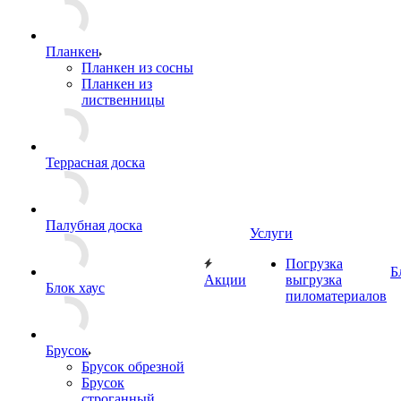
Планкен
Планкен из сосны
Планкен из
лиственницы
Террасная доска
Палубная доска
Услуги
Погрузка
Б
Акции
выгрузка
Блок хаус
пиломатериалов
Брусок
Брусок обрезной
Брусок
строганный