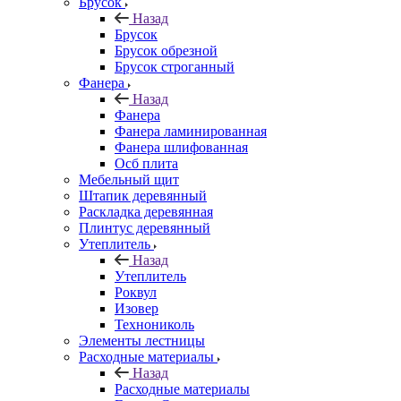
Брусок
Назад
Брусок
Брусок обрезной
Брусок строганный
Фанера
Назад
Фанера
Фанера ламинированная
Фанера шлифованная
Осб плита
Мебельный щит
Штапик деревянный
Раскладка деревянная
Плинтус деревянный
Утеплитель
Назад
Утеплитель
Роквул
Изовер
Технониколь
Элементы лестницы
Расходные материалы
Назад
Расходные материалы