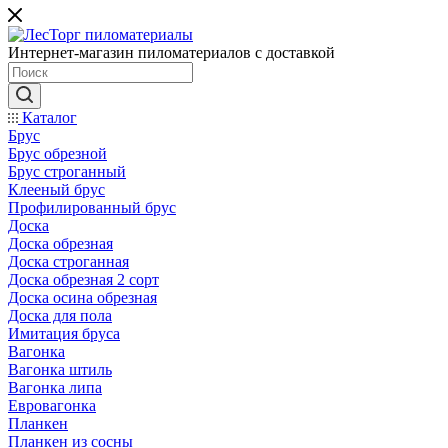
Интернет-магазин пиломатериалов с доставкой
Каталог
Брус
Брус обрезной
Брус строганный
Клееный брус
Профилированный брус
Доска
Доска обрезная
Доска строганная
Доска обрезная 2 сорт
Доска осина обрезная
Доска для пола
Имитация бруса
Вагонка
Вагонка штиль
Вагонка липа
Евровагонка
Планкен
Планкен из сосны