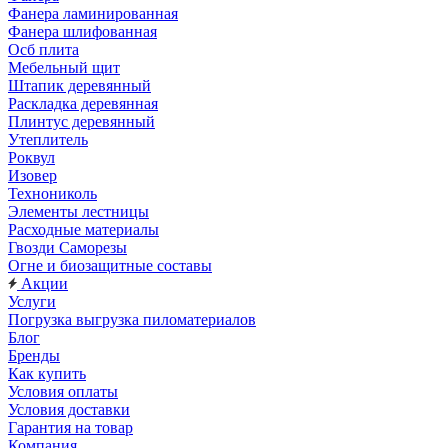
Фанера ламинированная
Фанера шлифованная
Осб плита
Мебельный щит
Штапик деревянный
Раскладка деревянная
Плинтус деревянный
Утеплитель
Роквул
Изовер
Технониколь
Элементы лестницы
Расходные материалы
Гвозди Саморезы
Огне и биозащитные составы
Акции
Услуги
Погрузка выгрузка пиломатериалов
Блог
Бренды
Как купить
Условия оплаты
Условия доставки
Гарантия на товар
Компания