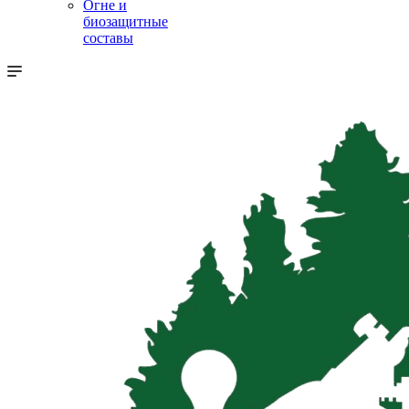
Огне и
биозащитные
составы