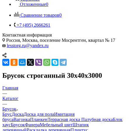
Отложенные
0
Сравнение товаров
0
+7 (495) 2666261
Контактная информация
Россия, Москва, поселение Мосрентген, квартал № 17
lesstorg.ru@yandex.ru
Брусок строганный 30х40х3000
Главная
—
Каталог
—
Брусок
Брус
Доска
Доска для пола
Имитация
бруса
Вагонка
Планкен
Террасная доска
Палубная доска
Блок
хаус
Брусок
Фанера
Мебельный щит
Штапик
деревянный
Раскладка деревянная
Плинтус