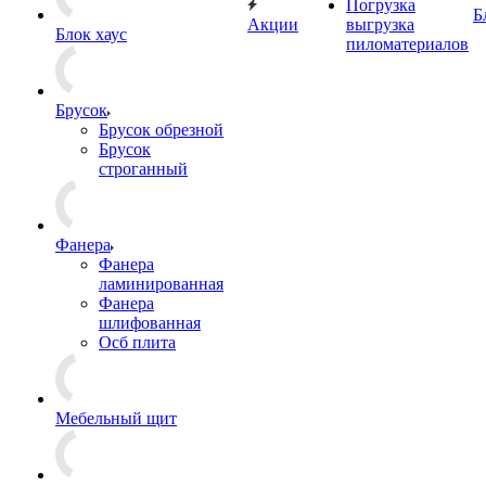
Погрузка
Б
Акции
выгрузка
Блок хаус
пиломатериалов
Брусок
Брусок обрезной
Брусок
строганный
Фанера
Фанера
ламинированная
Фанера
шлифованная
Осб плита
Мебельный щит