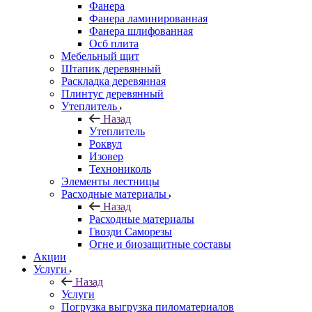
Фанера
Фанера ламинированная
Фанера шлифованная
Осб плита
Мебельный щит
Штапик деревянный
Раскладка деревянная
Плинтус деревянный
Утеплитель
Назад
Утеплитель
Роквул
Изовер
Технониколь
Элементы лестницы
Расходные материалы
Назад
Расходные материалы
Гвозди Саморезы
Огне и биозащитные составы
Акции
Услуги
Назад
Услуги
Погрузка выгрузка пиломатериалов