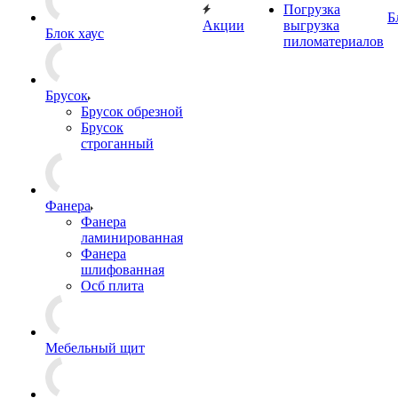
Погрузка
Б
Акции
выгрузка
Блок хаус
пиломатериалов
Брусок
Брусок обрезной
Брусок
строганный
Фанера
Фанера
ламинированная
Фанера
шлифованная
Осб плита
Мебельный щит