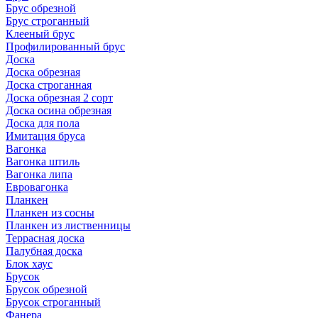
Брус обрезной
Брус строганный
Клееный брус
Профилированный брус
Доска
Доска обрезная
Доска строганная
Доска обрезная 2 сорт
Доска осина обрезная
Доска для пола
Имитация бруса
Вагонка
Вагонка штиль
Вагонка липа
Евровагонка
Планкен
Планкен из сосны
Планкен из лиственницы
Террасная доска
Палубная доска
Блок хаус
Брусок
Брусок обрезной
Брусок строганный
Фанера