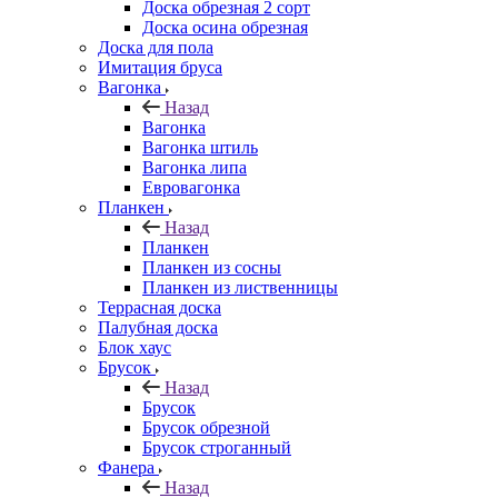
Доска обрезная 2 сорт
Доска осина обрезная
Доска для пола
Имитация бруса
Вагонка
Назад
Вагонка
Вагонка штиль
Вагонка липа
Евровагонка
Планкен
Назад
Планкен
Планкен из сосны
Планкен из лиственницы
Террасная доска
Палубная доска
Блок хаус
Брусок
Назад
Брусок
Брусок обрезной
Брусок строганный
Фанера
Назад