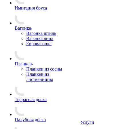
Имитация бруса
Вагонка
Вагонка штиль
Вагонка липа
Евровагонка
Планкен
Планкен из сосны
Планкен из
лиственницы
Террасная доска
Палубная доска
Услуги