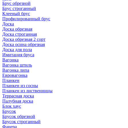
Брус обрезной
Брус строганный
Клееный брус
Профилированный брус
Доска
Доска обрезная
Доска строганная
Доска обрезная 2 сорт
Доска осина обрезная
Доска для пола
Имитация бруса
Вагонка
Вагонка штиль
Вагонка липа
Евровагонка
Планкен
Планкен из сосны
Планкен из лиственницы
Террасная доска
Палубная доска
Блок хаус
Брусок
Брусок обрезной
Брусок строганный
Фанера