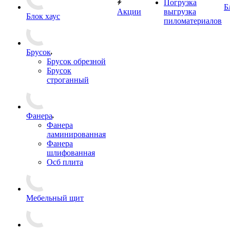
Погрузка
Б
Акции
выгрузка
Блок хаус
пиломатериалов
Брусок
Брусок обрезной
Брусок
строганный
Фанера
Фанера
ламинированная
Фанера
шлифованная
Осб плита
Мебельный щит