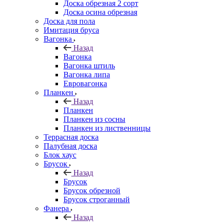
Доска обрезная 2 сорт
Доска осина обрезная
Доска для пола
Имитация бруса
Вагонка
Назад
Вагонка
Вагонка штиль
Вагонка липа
Евровагонка
Планкен
Назад
Планкен
Планкен из сосны
Планкен из лиственницы
Террасная доска
Палубная доска
Блок хаус
Брусок
Назад
Брусок
Брусок обрезной
Брусок строганный
Фанера
Назад