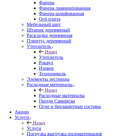
Фанера
Фанера ламинированная
Фанера шлифованная
Осб плита
Мебельный щит
Штапик деревянный
Раскладка деревянная
Плинтус деревянный
Утеплитель
Назад
Утеплитель
Роквул
Изовер
Технониколь
Элементы лестницы
Расходные материалы
Назад
Расходные материалы
Гвозди Саморезы
Огне и биозащитные составы
Акции
Услуги
Назад
Услуги
Погрузка выгрузка пиломатериалов