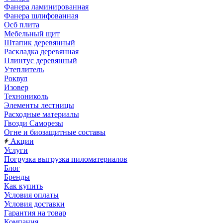
Фанера ламинированная
Фанера шлифованная
Осб плита
Мебельный щит
Штапик деревянный
Раскладка деревянная
Плинтус деревянный
Утеплитель
Роквул
Изовер
Технониколь
Элементы лестницы
Расходные материалы
Гвозди Саморезы
Огне и биозащитные составы
Акции
Услуги
Погрузка выгрузка пиломатериалов
Блог
Бренды
Как купить
Условия оплаты
Условия доставки
Гарантия на товар
Компания