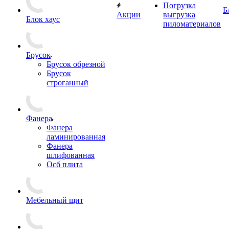
Погрузка
Б
Акции
выгрузка
Блок хаус
пиломатериалов
Брусок
Брусок обрезной
Брусок
строганный
Фанера
Фанера
ламинированная
Фанера
шлифованная
Осб плита
Мебельный щит