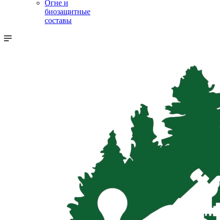
Огне и
биозащитные
составы