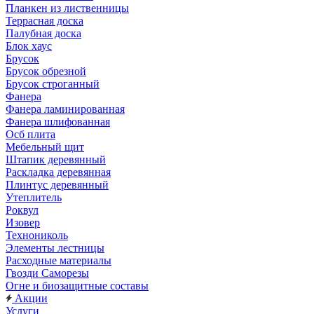
Планкен из лиственницы
Террасная доска
Палубная доска
Блок хаус
Брусок
Брусок обрезной
Брусок строганный
Фанера
Фанера ламинированная
Фанера шлифованная
Осб плита
Мебельный щит
Штапик деревянный
Раскладка деревянная
Плинтус деревянный
Утеплитель
Роквул
Изовер
Технониколь
Элементы лестницы
Расходные материалы
Гвозди Саморезы
Огне и биозащитные составы
Акции
Услуги