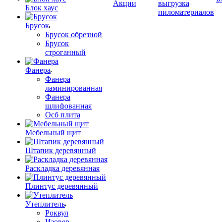
Акции
выгрузка
Блок хаус
пиломатериалов
Брусок
Брусок обрезной
Брусок
строганный
Фанера
Фанера
ламинированная
Фанера
шлифованная
Осб плита
Мебельный щит
Штапик деревянный
Раскладка деревянная
Плинтус деревянный
Утеплитель
Роквул
Изовер