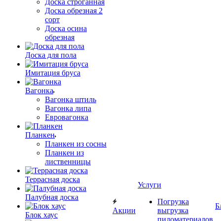
Доска строганная
Доска обрезная 2
сорт
Доска осина
обрезная
Доска для пола
Имитация бруса
Вагонка
Вагонка штиль
Вагонка липа
Евровагонка
Планкен
Планкен из сосны
Планкен из
лиственницы
Террасная доска
Услуги
Палубная доска
Погрузка
Б
Акции
выгрузка
Блок хаус
пиломатериалов