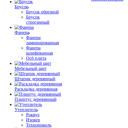
Брусок
Брусок обрезной
Брусок
строганный
Фанера
Фанера
ламинированная
Фанера
шлифованная
Осб плита
Мебельный щит
Штапик деревянный
Раскладка деревянная
Плинтус деревянный
Утеплитель
Роквул
Изовер
Технониколь