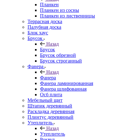
Планкен
Планкен из сосны
Планкен из лиственницы
Террасная доска
Палубная доска
Блок хаус
Брусок
Назад
Брусок
Брусок обрезной
Брусок строганный
Фанера
Назад
Фанера
Фанера ламинированная
Фанера шлифованная
Осб плита
Мебельный щит
Штапик деревянный
Раскладка деревянная
Плинтус деревянный
Утеплитель
Назад
Утеплитель
Роквул