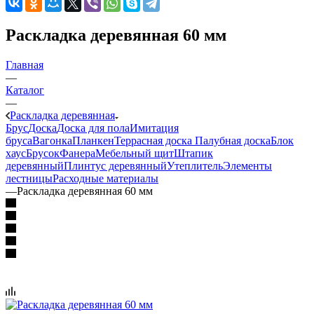
Раскладка деревянная 60 мм
Главная
—
Каталог
—
Раскладка деревянная
Брус
Доска
Доска для пола
Имитация
бруса
Вагонка
Планкен
Террасная доска
Палубная доска
Блок
хаус
Брусок
Фанера
Мебельный щит
Штапик
деревянный
Плинтус деревянный
Утеплитель
Элементы
лестницы
Расходные материалы
—
Раскладка деревянная 60 мм