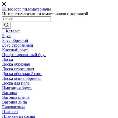
Интернет-магазин пиломатериалов с доставкой
Каталог
Брус
Брус обрезной
Брус строганный
Клееный брус
Профилированный брус
Доска
Доска обрезная
Доска строганная
Доска обрезная 2 сорт
Доска осина обрезная
Доска для пола
Имитация бруса
Вагонка
Вагонка штиль
Вагонка липа
Евровагонка
Планкен
Планкен из сосны